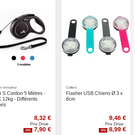
s enrouleur
Colliers
i S Cordon 5 Mètres -
Flasher USB Chiens Ø 3 x
12kg - Différents
8cm
ris
8,32 €
9,46 €
Prix Drive :
Prix Drive :
7,90 €
8,99 €
-5%
-5%