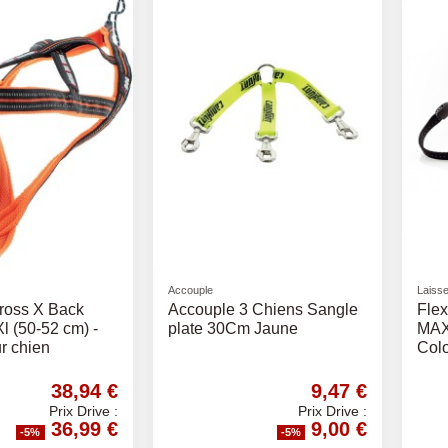
Accouple
Laisse
ross X Back
Accouple 3 Chiens Sangle
Flex
l (50-52 cm) -
plate 30Cm Jaune
MAX 
r chien
Colo
38,94 €
9,47 €
Prix Drive :
Prix Drive :
36,99 €
9,00 €
-5%
-5%