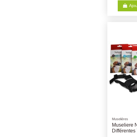
Ajou
Muselières
Museliere 
Différentes 