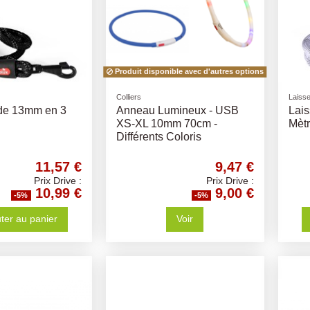
Produit disponible avec d'autres options
Colliers
Laiss
de 13mm en 3
Anneau Lumineux - USB
Lai
XS-XL 10mm 70cm -
Mèt
Différents Coloris
11,57 €
9,47 €
Prix Drive :
Prix Drive :
10,99 €
9,00 €
-5%
-5%
ter au panier
Voir