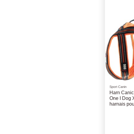
Sport Canin
Harn Canic
One I Dog X
harnais pou