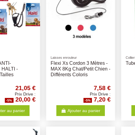
Laisses enrouleur
Collie
NTI-
Flexi Xs Cordon 3 Mètres -
Tub
HALTI -
MAX 8Kg Chat/Petit Chien -
Tailles
Différents Coloris
21,05 €
7,58 €
Prix Drive :
Prix Drive :
20,00 €
7,20 €
-5%
-5%
ter au panier
Ajouter au panier