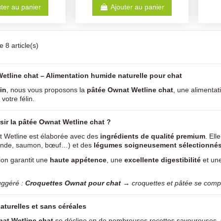
ter au panier
Ajouter au panier
 8 article(s)
etline chat – Alimentation humide naturelle pour chat
in
, nous vous proposons la
pâtée Ownat Wetline chat
, une alimenta
 votre félin.
sir la pâtée Ownat Wetline chat ?
 Wetline est élaborée avec des
ingrédients de qualité premium
. Ell
dinde, saumon, bœuf…) et des
légumes soigneusement sélectionné
ion garantit une
haute appétence
, une
excellente digestibilité
et un
uggéré :
Croquettes Ownat pour chat
→ croquettes et pâtée se compl
aturelles et sans céréales
at Wetline chat
se décline en de nombreuses recettes savoureuses.