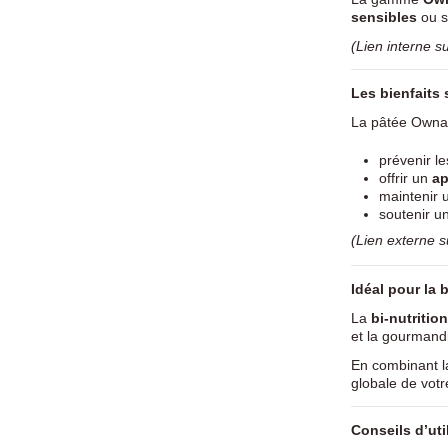
sensibles
ou s
(Lien interne s
Les bienfaits
La pâtée Ownat
prévenir l
offrir un
ap
maintenir
soutenir u
(Lien externe 
Idéal pour la 
La
bi-nutrition
et la gourmandi
En combinant 
globale de votre
Conseils d’uti