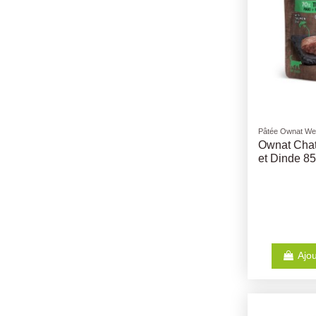
Pâtée Ownat Wet
Ownat Chat
et Dinde 8
Ajou