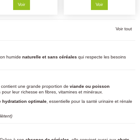
Voir
Voir
Voir tout
tion humide
naturelle et sans céréales
qui respecte les besoins
e contient une grande proportion de
viande ou poisson
s
pour leur richesse en fibres, vitamines et minéraux.
e
hydratation optimale
, essentielle pour la santé urinaire et rénale
ètent)
 Grâce à son
absence de céréales
, elle convient aussi aux
chats