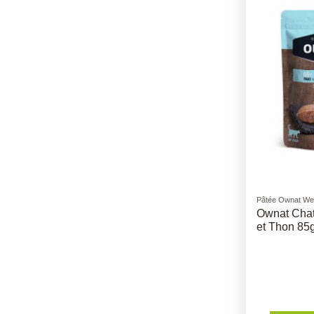
Pâtée Ownat Wet
Ownat Chat
et Thon 85