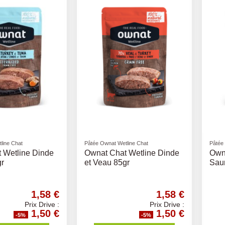
line Chat
Pâtée Ownat Wetline Chat
Pâtée
 Wetline Dinde
Ownat Chat Wetline Dinde
Owna
gr
et Veau 85gr
Sau
1,58 €
1,58 €
Prix Drive :
Prix Drive :
1,50 €
1,50 €
-5%
-5%