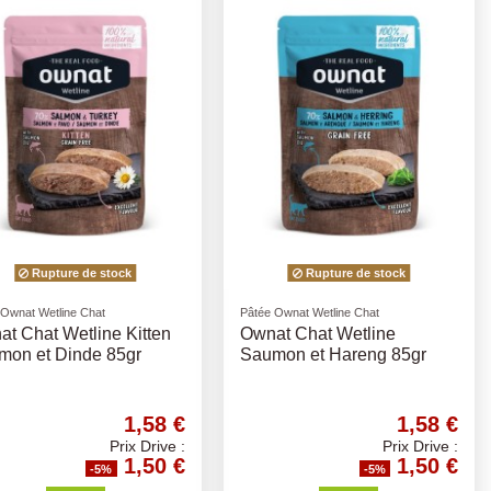
Rupture de stock
Rupture de stock
 Ownat Wetline Chat
Pâtée Ownat Wetline Chat
t Chat Wetline Kitten
Ownat Chat Wetline
mon et Dinde 85gr
Saumon et Hareng 85gr
1,58 €
1,58 €
Prix Drive :
Prix Drive :
1,50 €
1,50 €
-5%
-5%