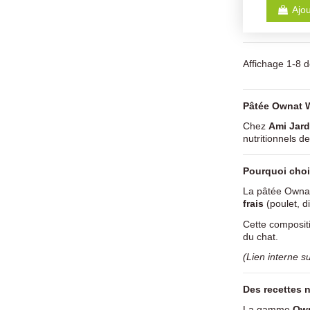
Ajou
Affichage 1-8 de
Pâtée Ownat W
Chez
Ami Jard
nutritionnels de
Pourquoi choi
La pâtée Ownat
frais
(poulet, 
Cette composit
du chat.
(Lien interne s
Des recettes n
La gamme
Own