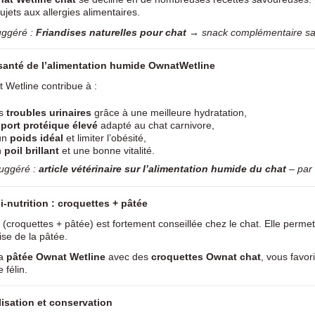
ujets aux allergies alimentaires.
uggéré :
Friandises naturelles pour chat
→ snack complémentaire sa
 santé de l’alimentation humide
Ownat
Wetline
 Wetline contribue à :
es
troubles urinaires
grâce à une meilleure hydratation,
port protéique élevé
adapté au chat carnivore,
 un
poids idéal
et limiter l’obésité,
n
poil brillant
et une bonne vitalité.
suggéré :
article vétérinaire sur l’alimentation humide du chat
– par
bi-nutrition : croquettes + pâtée
(croquettes + pâtée) est fortement conseillée chez le chat. Elle permet d
se de la pâtée.
la
pâtée Ownat Wetline
avec des
croquettes Ownat chat
, vous favor
 félin.
lisation et conservation