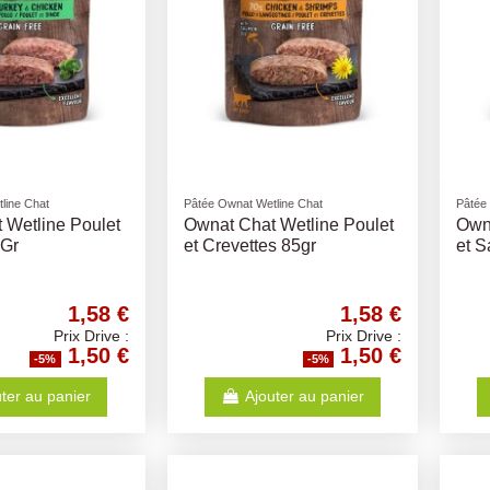
line Chat
Pâtée Ownat Wetline Chat
Pâtée
 Wetline Poulet
Ownat Chat Wetline Poulet
Owna
5Gr
et Crevettes 85gr
et 
1,58 €
1,58 €
Prix Drive :
Prix Drive :
1,50 €
1,50 €
-5%
-5%
ter au panier
Ajouter au panier