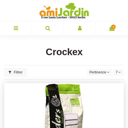
0
Crockex
Filtrer
Pertinence
7