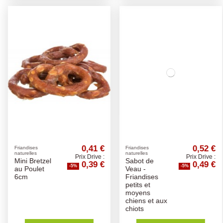
0,41 €
0,52 €
Friandises
Friandises
naturelles
naturelles
Prix Drive :
Prix Drive :
Mini Bretzel
Sabot de
0,39 €
0,49 €
-5%
-5%
au Poulet
Veau -
6cm
Friandises
petits et
moyens
chiens et aux
chiots