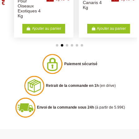
Pour
Canaris 4
Oiseaux
Kg
Exotiques 4
Kg
Ajouter au panier
Ajouter au panier
Paiement sécurisé
Retrait de la commande en 1h
(en drive)
Envoi de la commande sous 24h
(à partir de 5.99€)