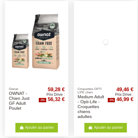
59,28 €
49,46 €
Ownat
Croquettes OPTI
LIFE chien
OWNAT -
Prix Drive :
Prix Drive :
Medium Adult
56,32 €
46,99 €
Chien Just
-5%
-5%
- Opti-Life -
GF Adult
Croquettes
Poulet
chiens
adultes
Ajouter au panier
Ajouter au panier