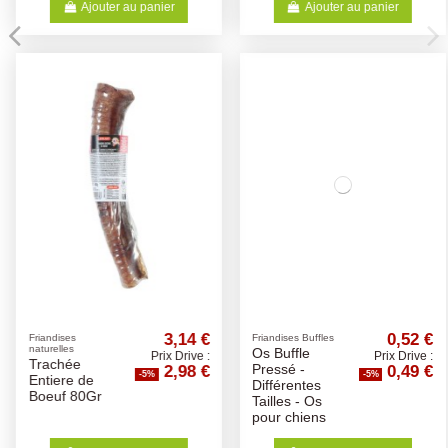
Ajouter au panier
Ajouter au panier
3,14 €
0,52 €
Friandises
Friandises Buffles
naturelles
Os Buffle
Prix Drive :
Prix Drive :
Trachée
2,98 €
0,49 €
Pressé -
-5%
-5%
Entiere de
Différentes
Boeuf 80Gr
Tailles - Os
pour chiens