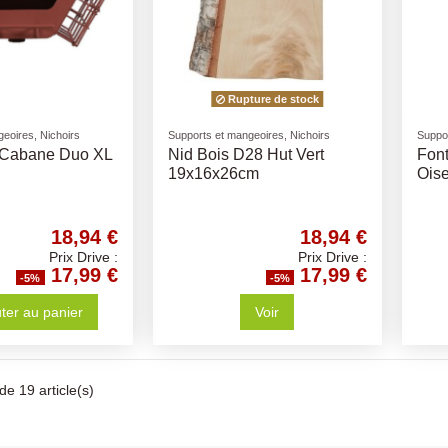
Rupture de stock
eoires, Nichoirs
Supports et mangeoires, Nichoirs
Suppor
 Cabane Duo XL
Nid Bois D28 Hut Vert
Font
19x16x26cm
Ois
18,94 €
18,94 €
Prix Drive :
Prix Drive :
17,99 €
17,99 €
-5%
-5%
ter au panier
Voir
de 19 article(s)