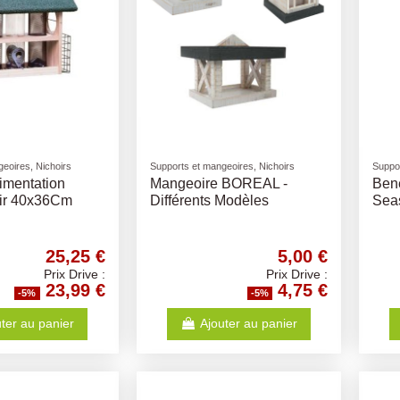
eoires, Nichoirs
Supports et mangeoires, Nichoirs
Suppor
limentation
Mangeoire BOREAL -
Bene
oir 40x36Cm
Différents Modèles
Sea
25,25 €
5,00 €
Prix Drive :
Prix Drive :
23,99 €
4,75 €
-5%
-5%
ter au panier
Ajouter au panier