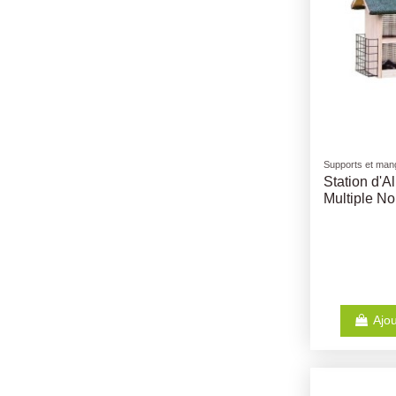
Supports et mang
Station d'A
Multiple N
Ajou