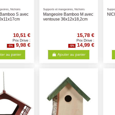
eoires, Nichoirs
Supports et mangeoires, Nichoirs
Suppor
 Bamboo S avec
Mangeoire Bamboo M avec
NIC
20x11x17cm
ventouse 36x12x18,2cm
10,51 €
15,78 €
Prix Drive :
Prix Drive :
9,98 €
14,99 €
-5%
-5%
ter au panier
Ajouter au panier