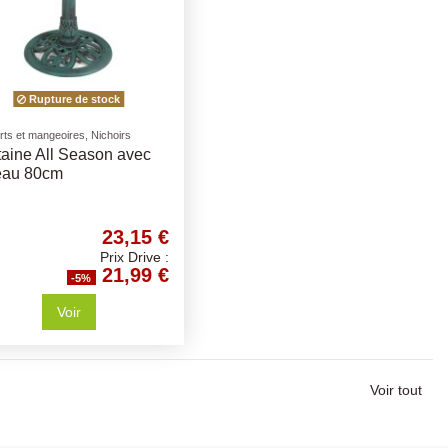
Rupture de stock
ts et mangeoires, Nichoirs
aine All Season avec
eau 80cm
23,15 €
Prix Drive :
21,99 €
-5%
Voir
Voir tout