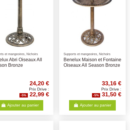
ts et mangeoires, Nichoirs
Supports et mangeoires, Nichoirs
lux Abri Oiseaux All
Benelux Maison et Fontaine
son Bronze
Oiseaux All Season Bronze
24,20 €
33,16 €
Prix Drive :
Prix Drive :
22,99 €
31,50 €
-5%
-5%
Ajouter au panier
Ajouter au panier