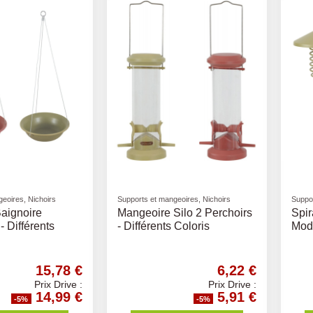
eoires, Nichoirs
Supports et mangeoires, Nichoirs
Suppor
Baignoire
Mangeoire Silo 2 Perchoirs
Spir
 Différents
- Différents Coloris
Mode
15,78 €
6,22 €
Prix Drive :
Prix Drive :
14,99 €
5,91 €
-5%
-5%