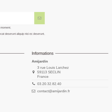
t moment.
cat deserunt aliquip nisi ex deserunt.
Informations
Amijardin
3 rue Louis Larchez
59113 SECLIN
France
03.20.32.82.40
contact@amijardin.fr