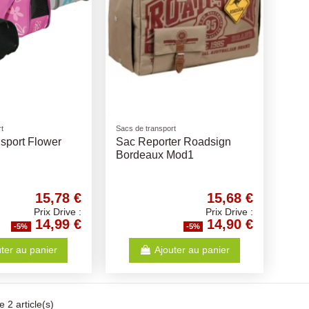
t
Sacs de transport
sport Flower
Sac Reporter Roadsign
Bordeaux Mod1
15,78 €
15,68 €
Prix Drive :
Prix Drive :
14,99 €
14,90 €
-5%
-5%
ter au panier
Ajouter au panier
 2 article(s)