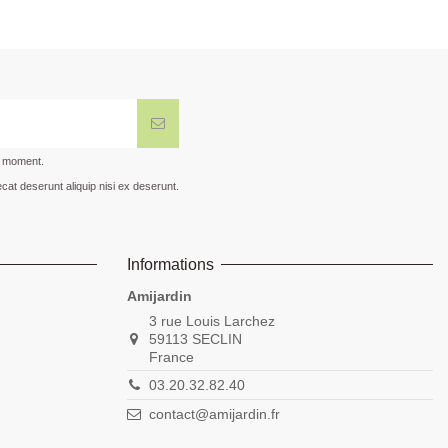
t moment.
cat deserunt aliquip nisi ex deserunt.
Informations
Amijardin
3 rue Louis Larchez
59113 SECLIN
France
03.20.32.82.40
contact@amijardin.fr