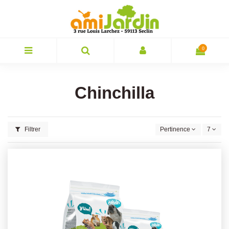
0
Chinchilla
Filtrer
Pertinence
7