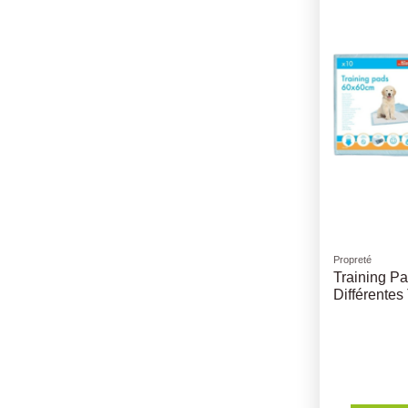
Propreté
Training Pa
Différentes 