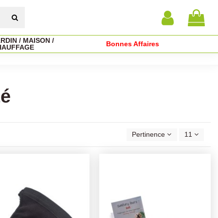
RDIN / MAISON /
Bonnes Affaires
HAUFFAGE
té
Pertinence
11