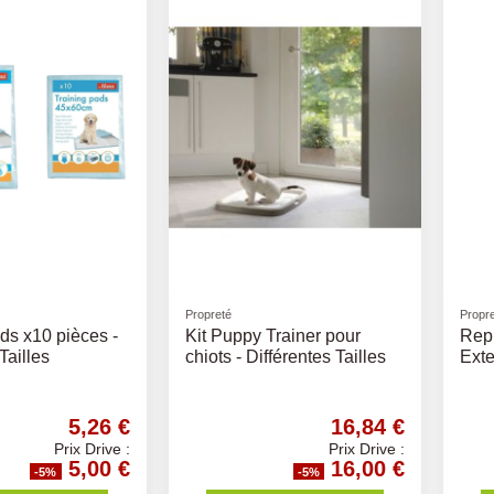
Propreté
Propr
ds x10 pièces -
Kit Puppy Trainer pour
Repu
Tailles
chiots - Différentes Tailles
Exte
5,26 €
16,84 €
Prix Drive :
Prix Drive :
5,00 €
16,00 €
-5%
-5%