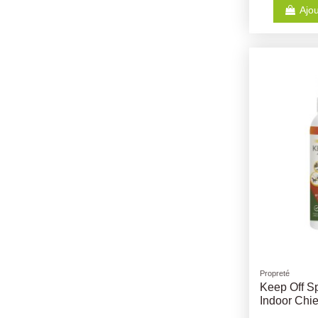
Ajou
Propreté
Keep Off Sp
Indoor Chi