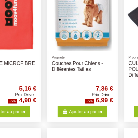
Propreté
Propr
E MICROFIBRE
Couches Pour Chiens -
CUL
Différentes Tailles
POU
Diff
5,16 €
7,36 €
Prix Drive :
Prix Drive :
4,90 €
6,99 €
-5%
-5%
ter au panier
Ajouter au panier