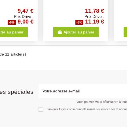
9,47 €
11,78 €
Prix Drive :
Prix Drive :
9,00 €
11,19 €
-5%
-5%
ter au panier
Ajouter au panier
de 11 article(s)
es spéciales
Vous pouvez vous désinscrire à tou
Enim quis fugiat consequat elit minim nisi eu occaecat occae