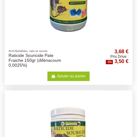
3,68 €
Anti-Nuisibles, rats et souris
Raticide Souricide Pate
Prix Drive :
3,50 €
Fraiche 150gr (difénacoum
-5%
0,0025%)
Ajouter au panier