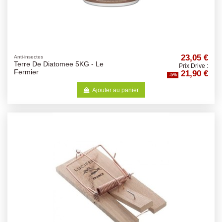
23,05 €
Anti-insectes
Terre De Diatomee 5KG - Le
Prix Drive :
21,90 €
Fermier
-5%
Ajouter au panier