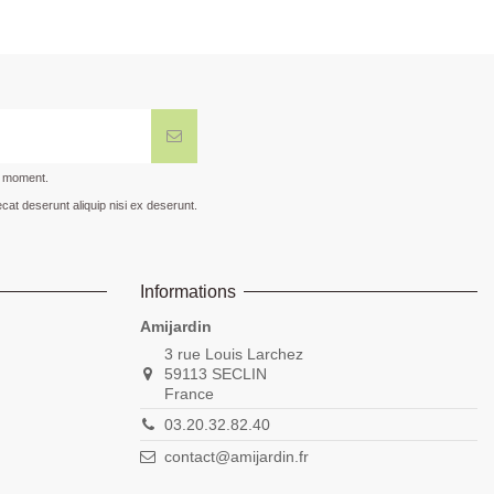
t moment.
cat deserunt aliquip nisi ex deserunt.
Informations
Amijardin
3 rue Louis Larchez
59113 SECLIN
France
03.20.32.82.40
contact@amijardin.fr