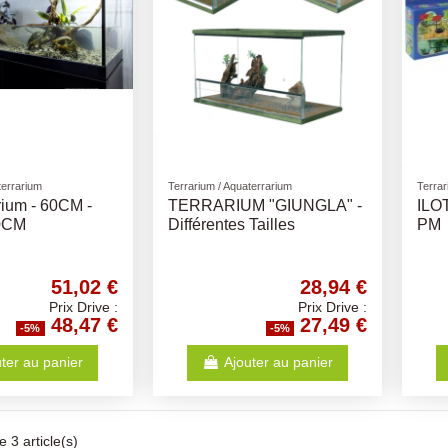
terrarium
Terrarium / Aquaterrarium
Terrar
rium - 60CM -
TERRARIUM "GIUNGLA" -
ILO
0CM
Différentes Tailles
PM
51,02 €
28,94 €
Prix Drive :
Prix Drive :
48,47 €
27,49 €
-5%
-5%
ter au panier
Ajouter au panier
 3 article(s)