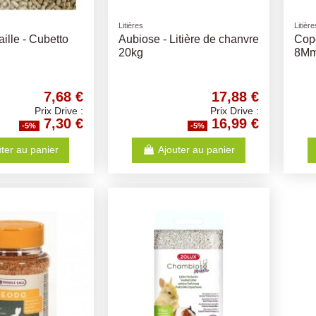
Litières
Litière
ille - Cubetto
Aubiose - Litière de chanvre
Cop
20kg
8Mm
7,68 €
17,88 €
Prix Drive :
Prix Drive :
7,30 €
16,99 €
-5%
-5%
ter au panier
Ajouter au panier