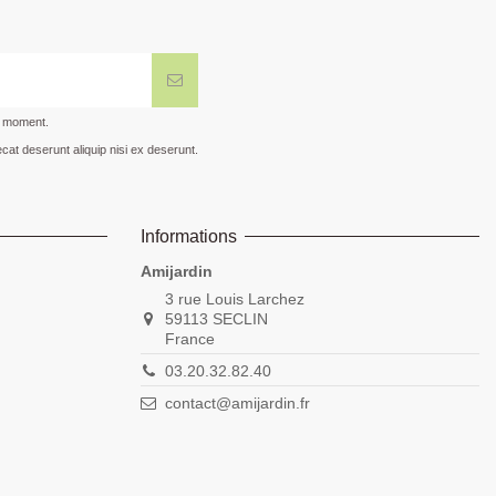
t moment.
cat deserunt aliquip nisi ex deserunt.
Informations
Amijardin
3 rue Louis Larchez
59113 SECLIN
France
03.20.32.82.40
contact@amijardin.fr