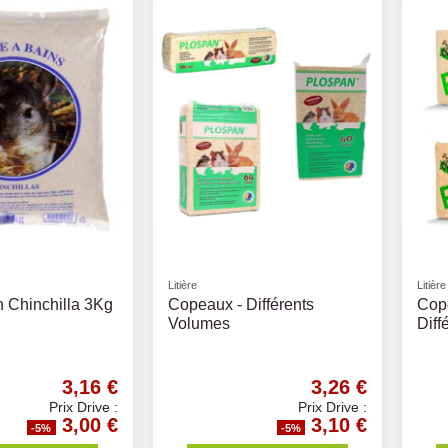
Litière
Litière
n Chinchilla 3Kg
Copeaux - Différents
Cop
Volumes
Diff
3,16 €
3,26 €
Prix Drive :
Prix Drive :
3,00 €
3,10 €
-5%
-5%