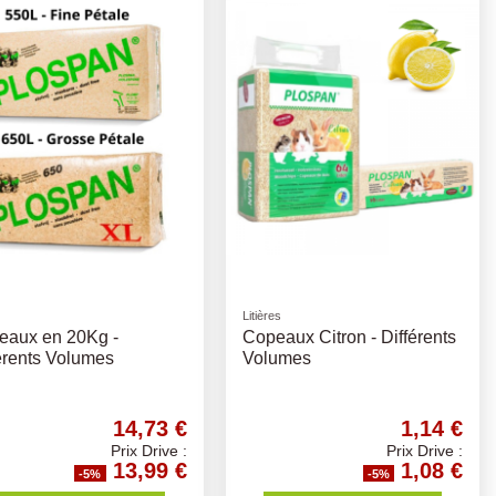
Litières
eaux en 20Kg -
Copeaux Citron - Différents
érents Volumes
Volumes
14,73 €
1,14 €
Prix Drive :
Prix Drive :
13,99 €
1,08 €
-5%
-5%