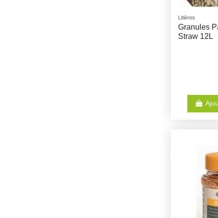
Litières
Granules Pa
Straw 12L
Ajou