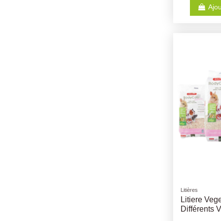
Ajou
Litières
Litiere Veg
Différents 