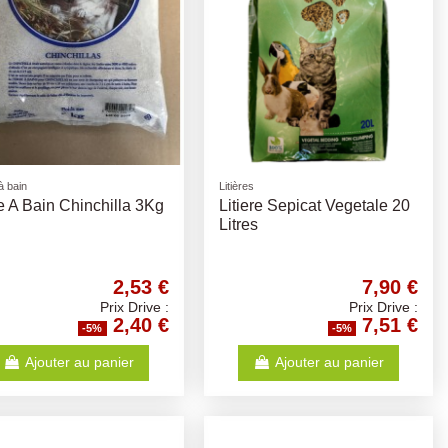
à bain
Litières
e A Bain Chinchilla 3Kg
Litiere Sepicat Vegetale 20
Litres
2,53 €
7,90 €
Prix Drive :
Prix Drive :
2,40 €
7,51 €
-5%
-5%
Ajouter au panier
Ajouter au panier