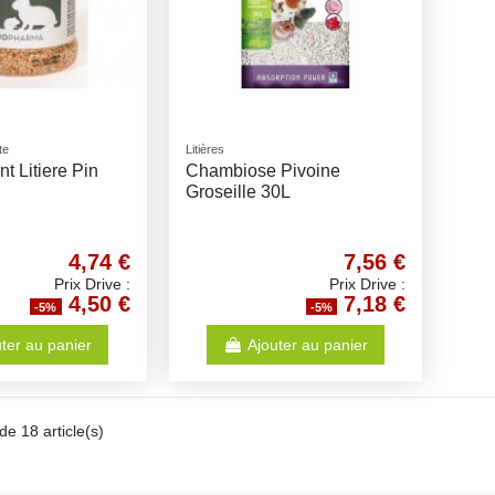
te
Litières
t Litiere Pin
Chambiose Pivoine
Groseille 30L
4,74 €
7,56 €
Prix Drive :
Prix Drive :
4,50 €
7,18 €
-5%
-5%
ter au panier
Ajouter au panier
de 18 article(s)