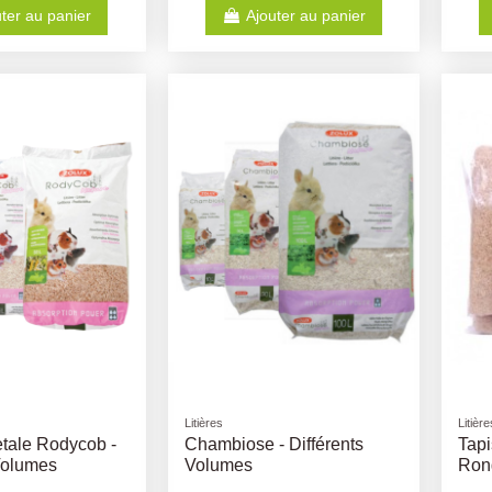
ter au panier
Ajouter au panier
Litières
Litière
etale Rodycob -
Chambiose - Différents
Tapi
Volumes
Volumes
Ron