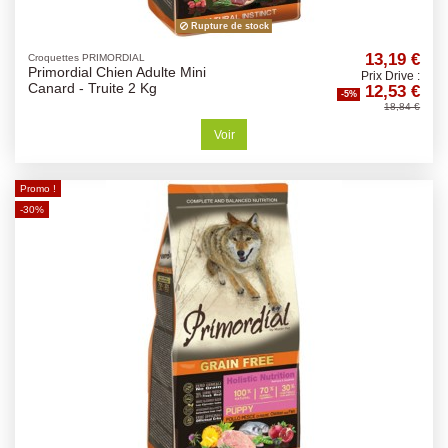
Rupture de stock
13,19 €
Croquettes PRIMORDIAL
Primordial Chien Adulte Mini
Prix Drive :
12,53 €
Canard - Truite 2 Kg
-5%
18,84 €
Voir
Promo !
-30%