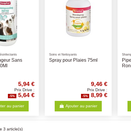
ésinfectants
Soins et Nettoyants
Shamp
geur Sans
Spray pour Plaies 75ml
Pipe
50Ml
Ron
5,94 €
9,46 €
Prix Drive :
Prix Drive :
5,64 €
8,99 €
-5%
-5%
ter au panier
Ajouter au panier
 3 article(s)