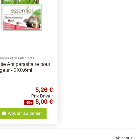
oings et désinfectants
tte Antiparasitaire pour
geur - 2X0.6ml
5,26 €
Prix Drive :
5,00 €
-5%
Ajouter au panier
Voir tout