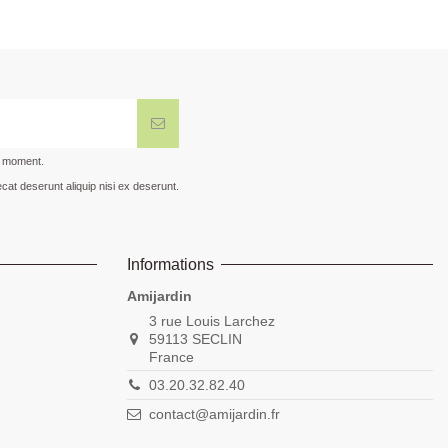
t moment.
cat deserunt aliquip nisi ex deserunt.
Informations
Amijardin
3 rue Louis Larchez
59113 SECLIN
France
03.20.32.82.40
contact@amijardin.fr