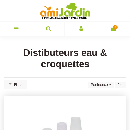
0
Distibuteurs eau &
croquettes
Filtrer
Pertinence
5