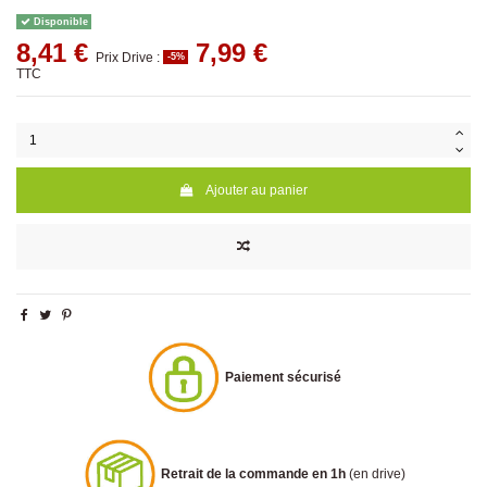
Disponible
8,41 €
7,99 €
Prix Drive :
-5%
TTC
Ajouter au panier
Paiement sécurisé
Retrait de la commande en 1h
(en drive)