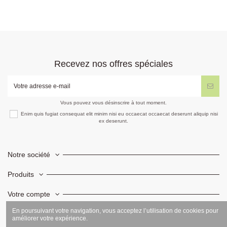
Recevez nos offres spéciales
Vous pouvez vous désinscrire à tout moment.
Enim quis fugiat consequat elit minim nisi eu occaecat occaecat deserunt aliquip nisi
ex deserunt.
Notre société
Produits
Votre compte
En poursuivant votre navigation, vous acceptez l’utilisation de cookies pour
Informations
améliorer votre expérience.