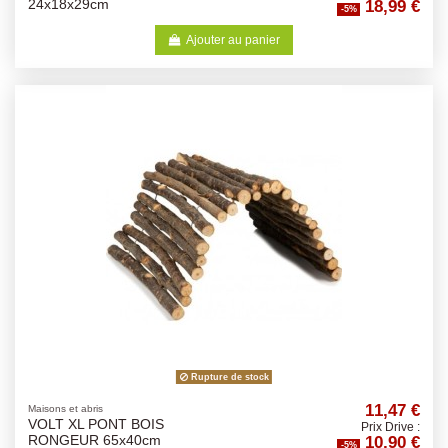
18,99 €
24x18x29cm
-5%
Ajouter au panier
Rupture de stock
11,47 €
Maisons et abris
VOLT XL PONT BOIS
Prix Drive :
10,90 €
RONGEUR 65x40cm
-5%