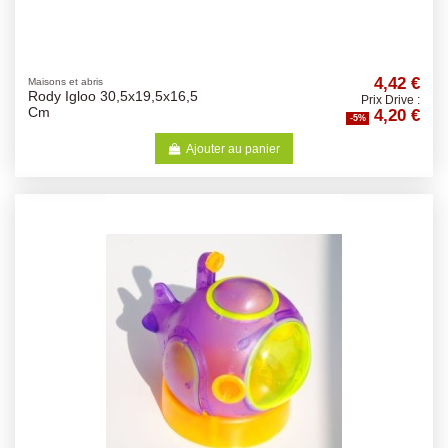
4,42 €
Maisons et abris
Rody Igloo 30,5x19,5x16,5
Prix Drive :
4,20 €
Cm
-5%
Ajouter au panier