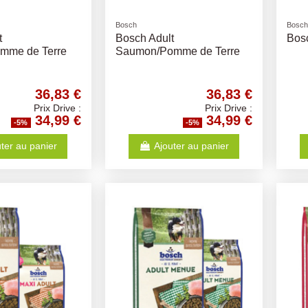
Bosch
Bosch
t
Bosch Adult
Bos
mme de Terre
Saumon/Pomme de Terre
36,83 €
36,83 €
Prix Drive :
Prix Drive :
34,99 €
34,99 €
-5%
-5%
ter au panier
Ajouter au panier