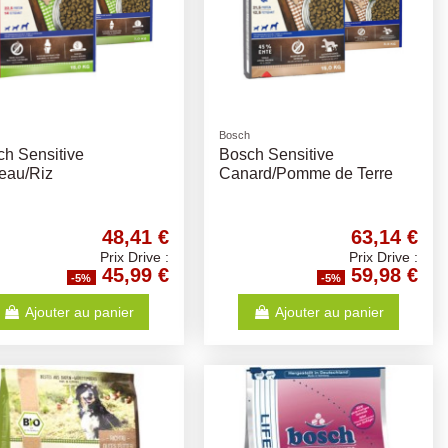
Bosch
h Sensitive
Bosch Sensitive
eau/Riz
Canard/Pomme de Terre
48,41 €
63,14 €
Prix Drive :
Prix Drive :
45,99 €
59,98 €
-5%
-5%
Ajouter au panier
Ajouter au panier