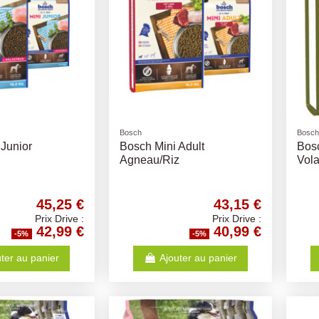
Bosch
Bosch
 Junior
Bosch Mini Adult
Bosc
Agneau/Riz
Vola
45,25 €
43,15 €
Prix Drive :
Prix Drive :
42,99 €
40,99 €
-5%
-5%
ter au panier
Ajouter au panier