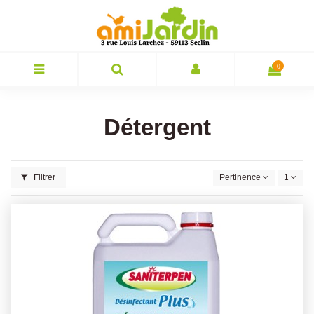
0
Détergent
Filtrer
Pertinence
1