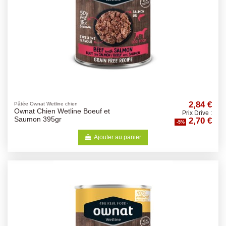
2,84 €
Pâtée Ownat Wetline chien
Ownat Chien Wetline Boeuf et
Prix Drive :
2,70 €
Saumon 395gr
-5%
Ajouter au panier