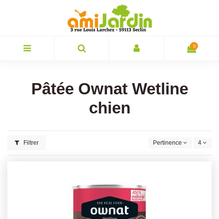
0
Pâtée Ownat Wetline
chien
Filtrer
Pertinence
4