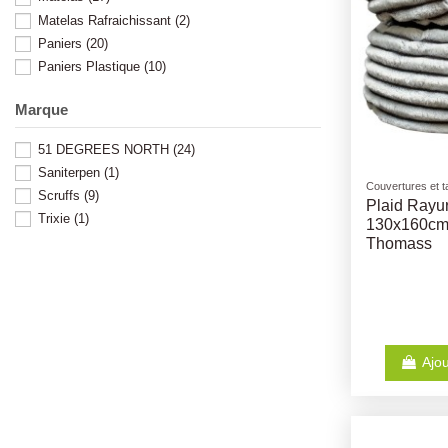
Matelas Rafraichissant
(2)
Paniers
(20)
Paniers Plastique
(10)
Marque
51 DEGREES NORTH
(24)
Saniterpen
(1)
Couvertures et t
Scruffs
(9)
Plaid Rayur
Trixie
(1)
130x160cm 
Thomass
Ajou