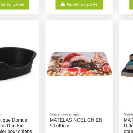
ter au panier
Ajouter au panier
e
Couvertures et tapis
Matel
stique Domus
MATELAS NOEL CHIEN
MAT
m Dim Ext
50x40cm
Diff
ier pour chiens
pour