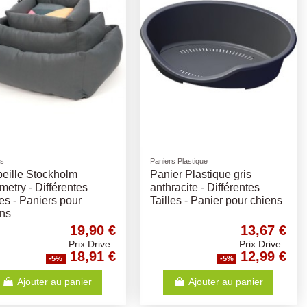
rs
Paniers Plastique
eille Stockholm
Panier Plastique gris
etry - Différentes
anthracite - Différentes
les - Paniers pour
Tailles - Panier pour chiens
ens
19,90 €
13,67 €
Prix Drive :
Prix Drive :
18,91 €
12,99 €
-5%
-5%
Ajouter au panier
Ajouter au panier