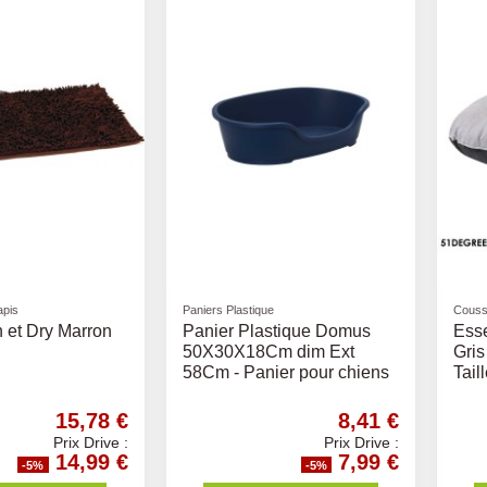
apis
Paniers Plastique
Couss
 et Dry Marron
Panier Plastique Domus
Esse
50X30X18Cm dim Ext
Gris
58Cm - Panier pour chiens
Tail
15,78 €
8,41 €
Prix Drive :
Prix Drive :
14,99 €
7,99 €
-5%
-5%