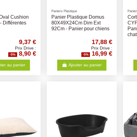
Paniers Plastique
Panie
 Oval Cushion
Panier Plastique Domus
Corb
- Différentes
80X49X24Cm Dim Ext
CYPO
92Cm - Panier pour chiens
Pani
chat
9,37 €
17,88 €
Prix Drive :
Prix Drive :
8,90 €
16,99 €
-5%
-5%
ter au panier
Ajouter au panier