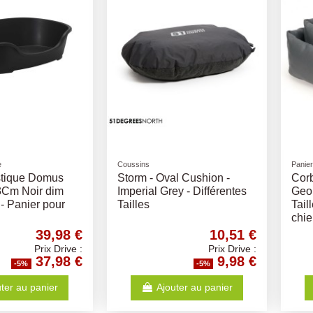
e
Coussins
Panie
stique Domus
Storm - Oval Cushion -
Corb
Cm Noir dim
Imperial Grey - Différentes
Geom
- Panier pour
Tailles
Tail
chi
39,98 €
10,51 €
Prix Drive :
Prix Drive :
37,98 €
9,98 €
-5%
-5%
ter au panier
Ajouter au panier