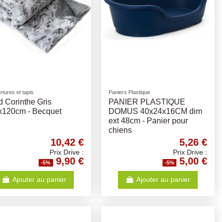
tures et tapis
Paniers Plastique
d Corinthe Gris
PANIER PLASTIQUE
x120cm - Becquet
DOMUS 40x24x16CM dim
ext 48cm - Panier pour
chiens
10,42 €
5,26 €
Prix Drive :
Prix Drive :
9,90 €
5,00 €
-5%
-5%
Ajouter au panier
Ajouter au panier