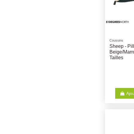
Coussins
Sheep - Pil
Beige/Marro
Tailles
Ajou