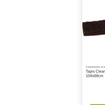
Couvertures et t
Tapis Clean
104x68cm