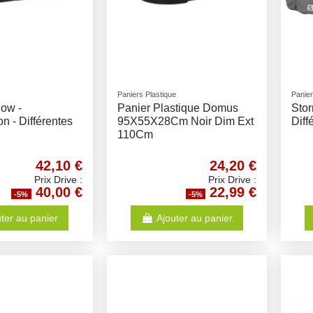
Paniers Plastique
Panie
low -
Panier Plastique Domus
Stor
n - Différentes
95X55X28Cm Noir Dim Ext
Diff
110Cm
42,10 €
24,20 €
Prix Drive :
Prix Drive :
40,00 €
22,99 €
-5%
-5%
ter au panier
Ajouter au panier