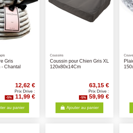
apis
Coussins
Couver
e Gris
Coussin pour Chien Gris XL
Plai
- Chantal
120x80x14Cm
150
12,62 €
63,15 €
Prix Drive :
Prix Drive :
11,99 €
59,99 €
-5%
-5%
ter au panier
Ajouter au panier