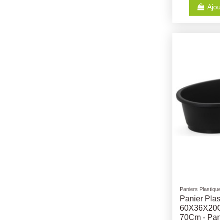
Ajou
Paniers Plastiqu
Panier Pla
60X36X20C
70Cm - Pan