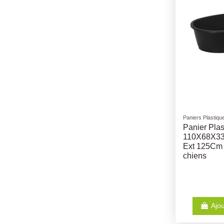
Paniers Plastiqu
Panier Pla
110X68X33
Ext 125Cm 
chiens
Ajou