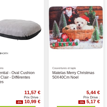
ins
Couvertures et tapis
ntial - Oval Cushion
Matelas Merry Christmas
 Clair - Différentes
50X40Cm Noel
les
11,57 €
5,44 €
Prix Drive :
Prix Drive :
10,99 €
5,17 €
-5%
-5%