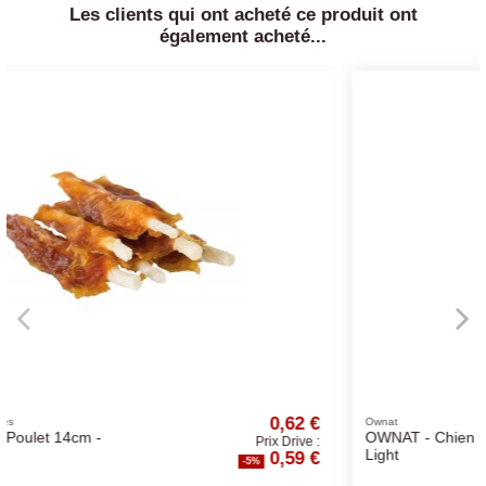
Les clients qui ont acheté ce produit ont
également acheté...
0,62 €
44,
Ownat
OWNAT - Chien Classic
Prix Drive :
Prix D
0,59 €
41,
Light
%
-5%