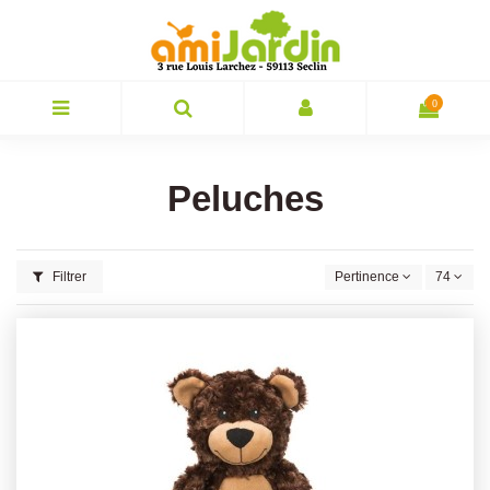
0
Peluches
Filtrer
Pertinence
74