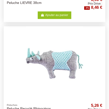
Peluche LIEVRE 38cm
Prix Drive :
8,46 €
-5%
Ajouter au panier
5,26 €
Peluches
Peluche Recyclé Rhinocéros