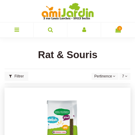
0
Rat & Souris
Filtrer
Pertinence
7