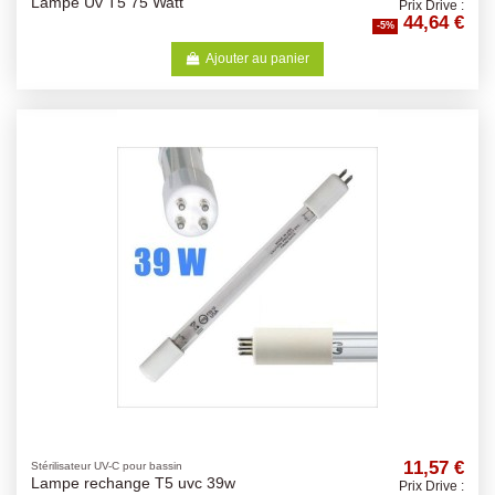
Lampe Uv T5 75 Watt
Prix Drive :
44,64 €
-5%
Ajouter au panier
11,57 €
Stérilisateur UV-C pour bassin
Lampe rechange T5 uvc 39w
Prix Drive :