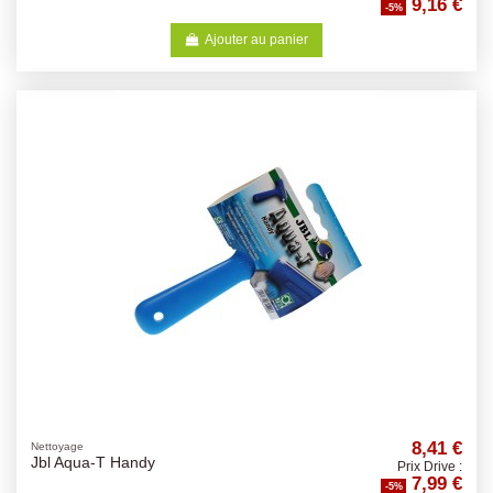
9,16 €
-5%
Ajouter au panier
8,41 €
Nettoyage
Jbl Aqua-T Handy
Prix Drive :
7,99 €
-5%