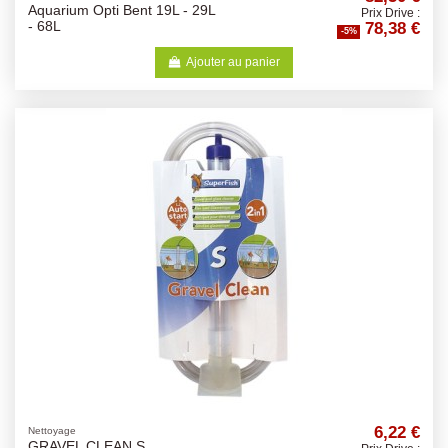
Aquarium Opti Bent 19L - 29L
Prix Drive :
78,38 €
- 68L
-5%
Ajouter au panier
6,22 €
Nettoyage
GRAVEL CLEAN S