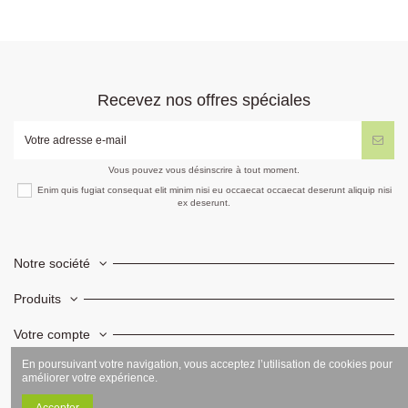
Recevez nos offres spéciales
Vous pouvez vous désinscrire à tout moment.
Enim quis fugiat consequat elit minim nisi eu occaecat occaecat deserunt aliquip nisi
ex deserunt.
Notre société
Produits
Votre compte
En poursuivant votre navigation, vous acceptez l’utilisation de cookies pour
Informations
améliorer votre expérience.