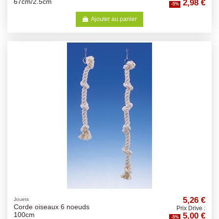
2,98 €
67cm/2.5cm
-5%
Ajouter au panier
5,26 €
Jouets
Corde oiseaux 6 noeuds
Prix Drive :
5,00 €
100cm
-5%