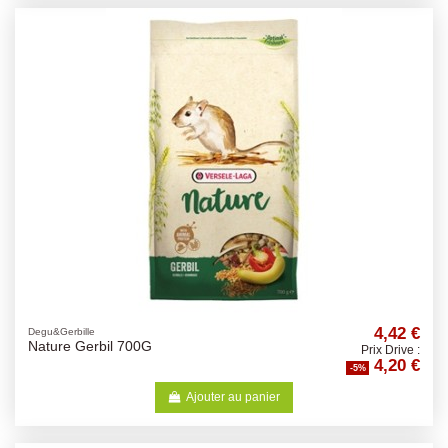
4,42 €
Degu&Gerbille
Nature Gerbil 700G
Prix Drive :
4,20 €
-5%
Ajouter au panier