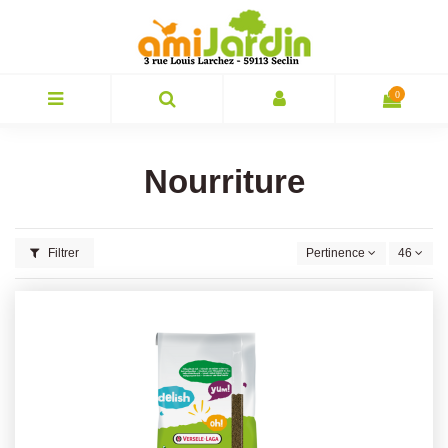
0
Nourriture
Filtrer
Pertinence
46