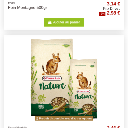
3,14 €
FOIN
Foin Montagne 500gr
Prix Drive :
2,98 €
-5%
Ajouter au panier
Produit disponible avec d'autres options
3,46 €
Degu&Gerbille