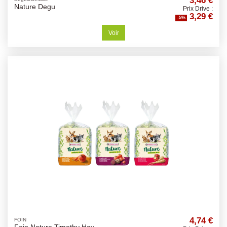
Nature Degu
Prix Drive :
3,29 €
-5%
Voir
4,74 €
FOIN