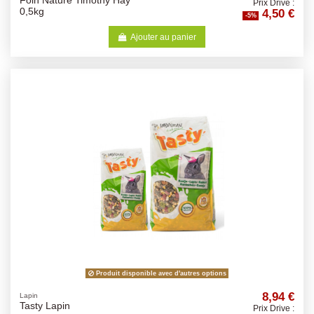
Foin Nature Timothy Hay
Prix Drive :
4,50 €
0,5kg
-5%
Ajouter au panier
Produit disponible avec d'autres options
8,94 €
Lapin
Tasty Lapin
Prix Drive :