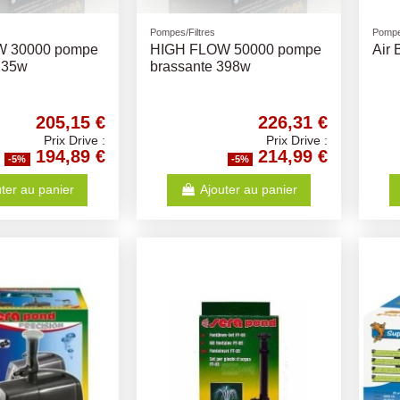
Pompes/Filtres
Pompe
W 30000 pompe
HIGH FLOW 50000 pompe
Air 
235w
brassante 398w
205,15 €
226,31 €
Prix Drive :
Prix Drive :
194,89 €
214,99 €
-5%
-5%
ter au panier
Ajouter au panier