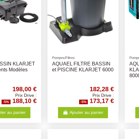
Pompes/Filtres
Pompe
ASSIN KLARJET
AQUAEL FILTRE BASSIN
AQU
rents Modèles
et PISCINE KLARJET 6000
KL
800
198,00 €
182,28 €
Prix Drive :
Prix Drive :
188,10 €
173,17 €
-5%
-5%
ter au panier
Ajouter au panier