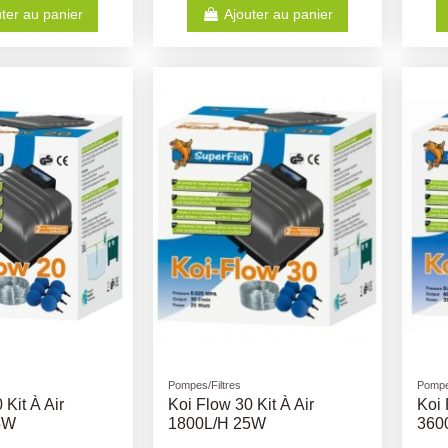
ter au panier
Ajouter au panier
Pompes/Filtres
Pompe
 Kit À Air
Koi Flow 30 Kit À Air
Koi 
5W
1800L/H 25W
360