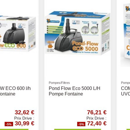
Pompes/Filtres
Pompe
 ECO 600 l/h
Pond Flow Eco 5000 L/H
COM
ontaine
Pompe Fontaine
UVC
32,62 €
76,21 €
Prix Drive :
Prix Drive :
30,99 €
72,40 €
-5%
-5%