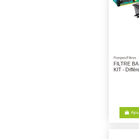
Pompes/Filtres
FILTRE B
KIT - Diffé
Ajou