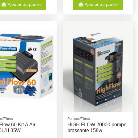
Ajouter au panier
Ajouter au panier
s/Filtres
Pompes/Filtres
Flow 60 Kit À Air
HIGH FLOW 20000 pompe
0L/H 35W
brassante 158w