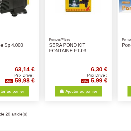
Pompes/Filtres
Pompe
e Sp 4.000
SERA POND KIT
Pon
FONTAINE FT-03
63,14 €
6,30 €
Prix Drive :
Prix Drive :
59,98 €
5,99 €
-5%
-5%
ter au panier
Ajouter au panier
de 20 article(s)