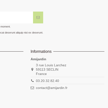
t moment.
cat deserunt aliquip nisi ex deserunt.
Informations
Amijardin
3 rue Louis Larchez
59113 SECLIN
France
03.20.32.82.40
contact@amijardin.fr