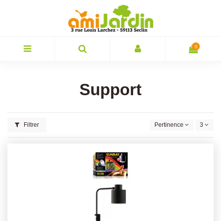
0
Support
Filtrer
Pertinence
3