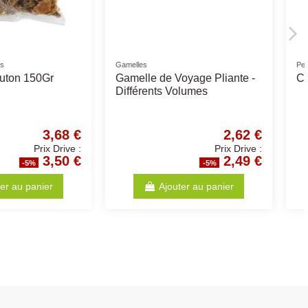
oyants
Collerette
ur Plaies 75ml
Collerette Gonflable -
Différentes Tailles
9,46 €
8,41 €
Prix Drive :
Prix Drive :
8,99 €
7,99 €
-5%
-5%
Ajouter au panier
Ajouter au panier