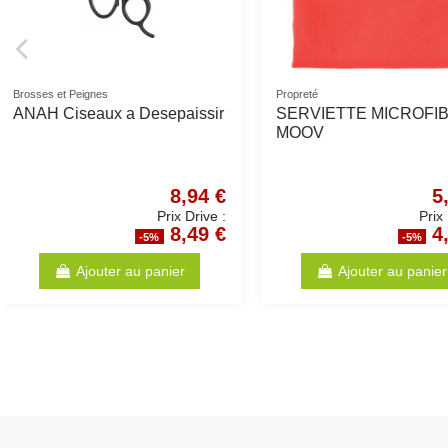
Gamelles
Peluches
Gamelle de Voyage Pliante -
Chien en peluche 2
Différents Volumes
2,62 €
Prix Drive :
2,49 €
-5%
-5
Ajouter au panier
Ajouter au p