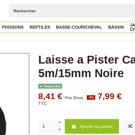
JA
POISSONS
REPTILES
BASSE-COUR/CHEVAL
BASSIN
C
Laisse a Pister 
5m/15mm Noire
Disponible
8,41 €
7,99 €
Prix Drive :
-5%
TTC
Ajouter au panier