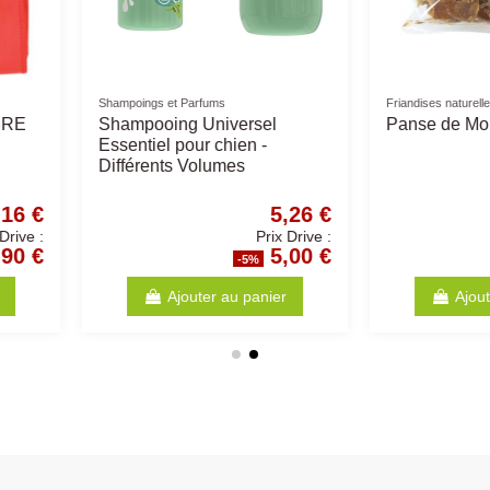
Pipettes
Soins et Nett
8cm
Pipettes VETOpure
Spray po
antiparasitaires X3 - Chat ou
Chaton
5,36 €
7,36 €
Prix Drive :
Prix Drive :
5,09 €
6,99 €
%
-5%
anier
Ajouter au panier