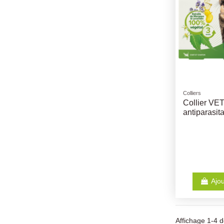
Colliers
Collier VE
antiparasit
Ajou
Affichage 1-4 de