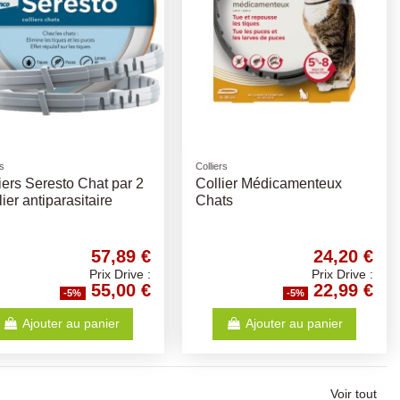
rs
Colliers
iers Seresto Chat par 2
Collier Médicamenteux
llier antiparasitaire
Chats
57,89 €
24,20 €
Prix Drive :
Prix Drive :
55,00 €
22,99 €
-5%
-5%
Ajouter au panier
Ajouter au panier
Voir tout