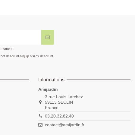
t moment.
cat deserunt aliquip nisi ex deserunt.
Informations
Amijardin
3 rue Louis Larchez
59113 SECLIN
France
03.20.32.82.40
contact@amijardin.fr