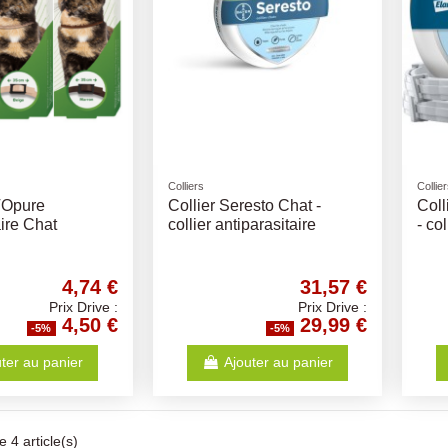
Colliers
Collie
TOpure
Collier Seresto Chat -
Coll
aire Chat
collier antiparasitaire
- co
4,74 €
31,57 €
Prix Drive :
Prix Drive :
4,50 €
29,99 €
-5%
-5%
ter au panier
Ajouter au panier
 4 article(s)