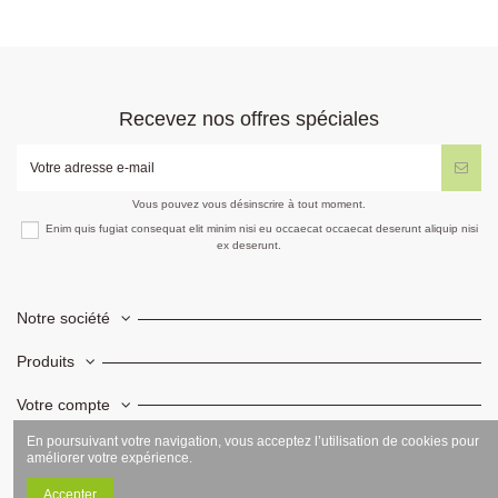
Recevez nos offres spéciales
Vous pouvez vous désinscrire à tout moment.
Enim quis fugiat consequat elit minim nisi eu occaecat occaecat deserunt aliquip nisi
ex deserunt.
Notre société
Produits
Votre compte
En poursuivant votre navigation, vous acceptez l’utilisation de cookies pour
Informations
améliorer votre expérience.
Accepter