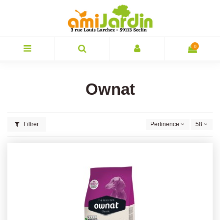
0
Ownat
Filtrer
Pertinence
58