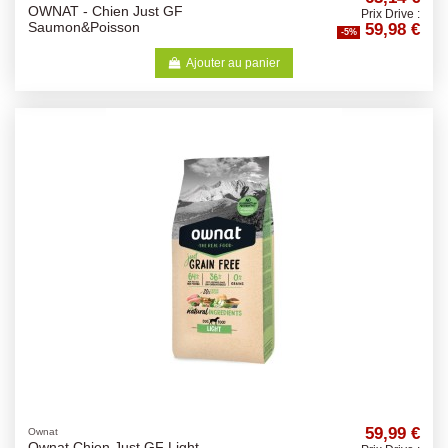
OWNAT - Chien Just GF
Prix Drive :
59,98 €
Saumon&Poisson
-5%
Ajouter au panier
59,99 €
Ownat
Ownat Chien Just GF Light