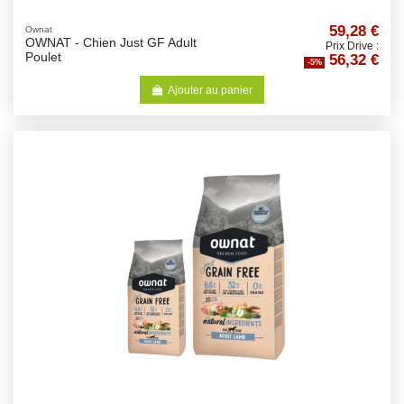
59,28 €
Ownat
OWNAT - Chien Just GF Adult
Prix Drive :
56,32 €
Poulet
-5%
Ajouter au panier