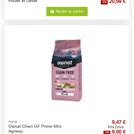
20,99 €
Poulet et Dinde
-5%
Ajouter au panier
9,47 €
Ownat
Ownat Chien GF Prime Mini
Prix Drive :
9,00 €
Agneau
-5%