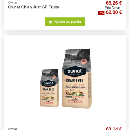
65,26 €
Ownat
Ownat Chien Just GF Truite
Prix Drive :
62,00 €
-5%
Ajouter au panier
63,14 €
Ownat