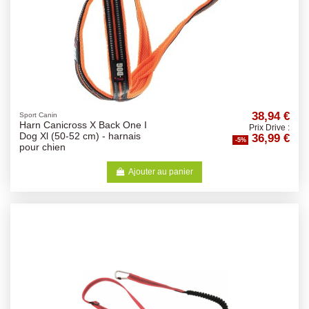
38,94 €
Sport Canin
Harn Canicross X Back One I
Prix Drive :
36,99 €
Dog Xl (50-52 cm) - harnais
-5%
pour chien
Ajouter au panier