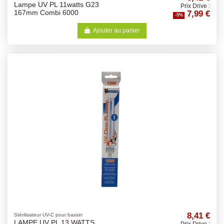
Lampe UV PL 11watts G23
Prix Drive :
7,99 €
167mm Combi 6000
-5%
Ajouter au panier
8,41 €
Stérilisateur UV-C pour bassin
LAMPE UV PL 13 WATTS