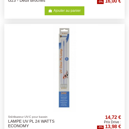
16,00 €
G23 - Deux Broches
-5%
Ajouter au panier
14,72 €
Stérilisateur UV-C pour bassin
LAMPE UV PL 24 WATTS
Prix Drive :
13,98 €
ECONOMY
-5%