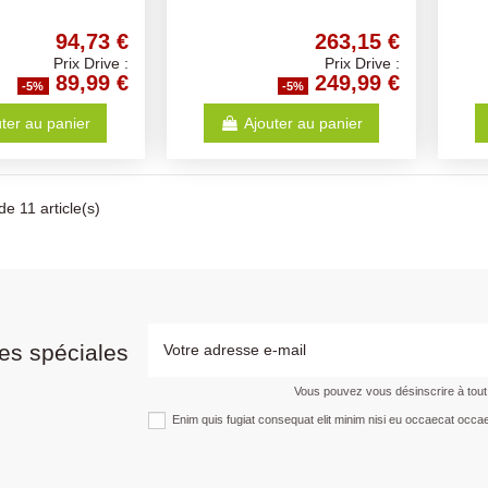
94,73 €
263,15 €
Prix Drive :
Prix Drive :
89,99 €
249,99 €
-5%
-5%
ter au panier
Ajouter au panier
de 11 article(s)
es spéciales
Vous pouvez vous désinscrire à tou
Enim quis fugiat consequat elit minim nisi eu occaecat occae