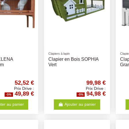
Clapiers à lapin
Clapie
ELENA
Clapier en Bois SOPHIA
Clap
cm
Vert
Gra
52,52 €
99,98 €
Prix Drive :
Prix Drive :
49,89 €
94,98 €
-5%
-5%
ter au panier
Ajouter au panier