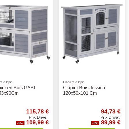
rs à lapin
Clapiers à lapin
ier en Bois GABI
Clapier Bois Jessica
53x90Cm
120x50x101 Cm
115,78 €
94,73 €
Prix Drive :
Prix Drive :
109,99 €
89,99 €
-5%
-5%