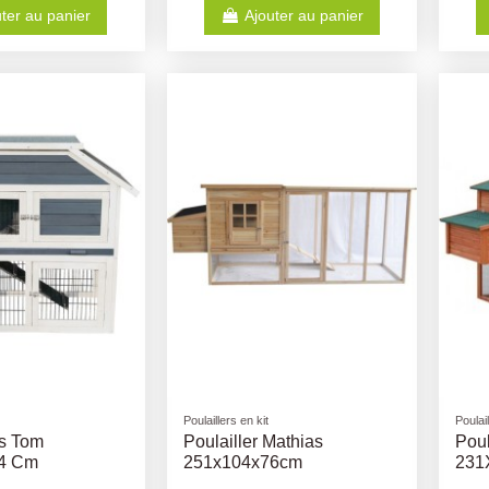
ter au panier
Ajouter au panier
Poulaillers en kit
Poulail
is Tom
Poulailler Mathias
Poul
4 Cm
251x104x76cm
231