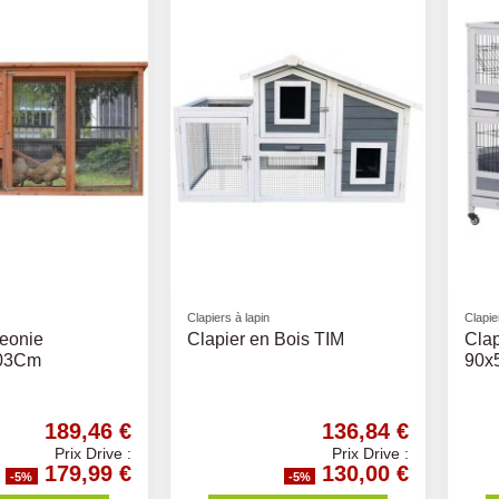
Clapiers à lapin
Clapie
Leonie
Clapier en Bois TIM
Clap
03Cm
90x
189,46 €
136,84 €
Prix Drive :
Prix Drive :
179,99 €
130,00 €
-5%
-5%