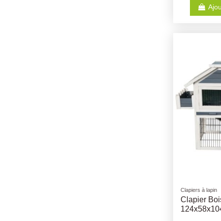
Ajou
Clapiers à lapin
Clapier Bo
124x58x10