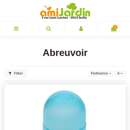
0
Abreuvoir
Filtrer
Pertinence
6