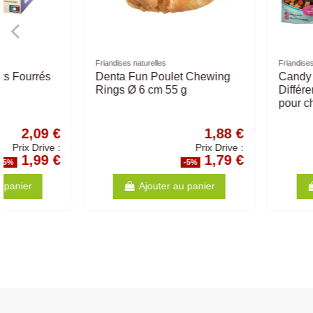
Friandises naturelles
Croquettes PRIMORDIAL
Denta Fun Chewing Rolls
Primordial Chien Ad
Poulet - Différentes Tailles -
Poulet - Saumon 12
Friandise pour chiens
1,36 €
Prix Drive :
1,29 €
-5%
-5%
Ajouter au panier
Ajouter au p