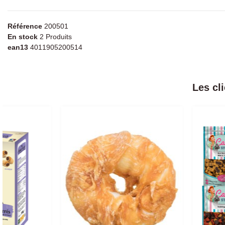
Référence
200501
En stock
2 Produits
ean13
4011905200514
Les cl