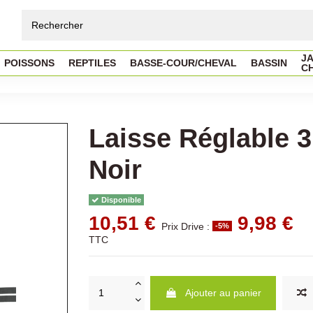
JA
POISSONS
REPTILES
BASSE-COUR/CHEVAL
BASSIN
C
Laisse Réglable 
Noir
Disponible
10,51 €
9,98 €
Prix Drive :
-5%
TTC
Ajouter au panier