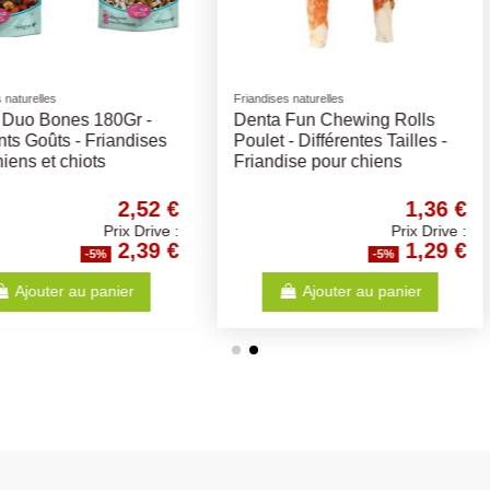
Croquettes OPTI LIFE chien
Sanabelle Cro
ulte
Medium Puppy - Opti-Life -
SANABEL
 Kg
Croquettes chiots adultes
63,05 €
50,52 €
Prix Drive :
Prix Drive :
59,90 €
47,99 €
-5%
anier
Ajouter au panier