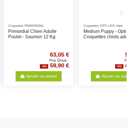
quettes chat
Friandises naturelles
LE Urinary
Demi Jarret de Boeuf +/-
500gr
42,09 €
1,58 €
Prix Drive :
Prix Drive :
39,99 €
1,50 €
-5%
-5%
Ajouter au panier
Ajouter au panier