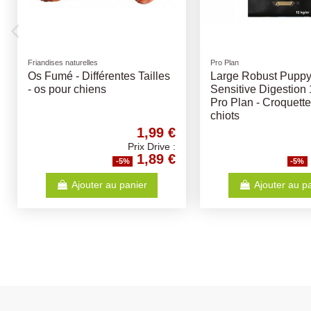
Pro Plan
x Fourrés Boeuf
Large Robust Adult Sensitive
aille - Carton
Digestion 14Kg - Pro Plan -
ndises chiens
Croquettes chiens adultes
33,67 €
65,26 €
Prix Drive :
Prix Drive :
31,99 €
62,00 €
-5%
-5%
outer au panier
Ajouter au panier