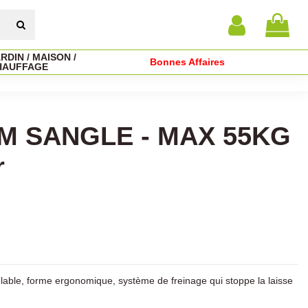
RDIN / MAISON /
Bonnes Affaires
HAUFFAGE
 8M SANGLE - MAX 55KG
r
églable, forme ergonomique, système de freinage qui stoppe la laisse