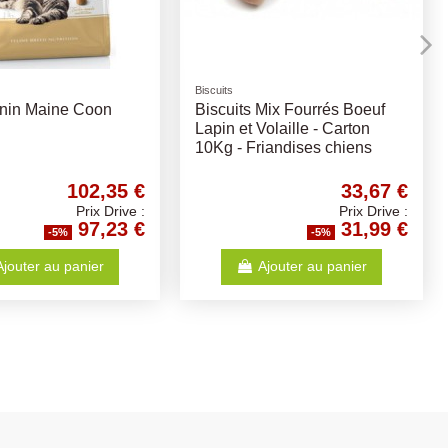
ptions
Biscuits
Laisses enrouleur
Biscuits Mini Os Puppy Treats
Flexi S Cordon 
Vanille - Carton 10Kg -
MAX 12kg - Diff
Friandises pour chiots
2 €
38,94 €
ive :
Prix Drive :
9 €
36,99 €
-5%
Ajouter au panier
Ajouter