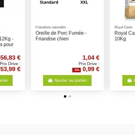
Produit disponible avec d'autres o
Friandises naturelles
Pipettes
Denta Fun Mega OS Poulet -
Fiprotec Puces Et Tiques
40cm 500gr
Chiens - Différents Choix
11,57 €
12,6
Prix Drive :
Prix Dr
10,99 €
11,9
-5%
-5%
Ajouter au panier
Voir