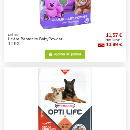
11,57 €
Litières
Litière Bentonite BabyPowder
Prix Drive :
10,99 €
12 KG
-5%
Ajouter au panier