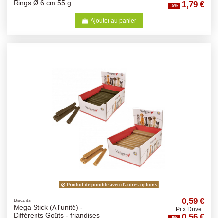
1,79 €
Rings Ø 6 cm 55 g
-5%
Ajouter au panier
Produit disponible avec d'autres options
0,59 €
Biscuits
Mega Stick (A l'unité) -
Prix Drive :
0,56 €
Différents Goûts - friandises
-5%