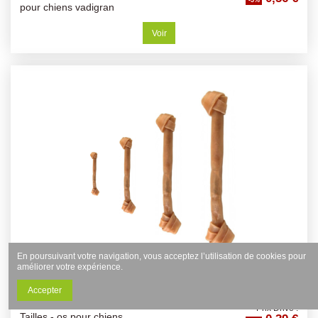
pour chiens vadigran
Voir
En poursuivant votre navigation, vous acceptez l’utilisation de cookies pour
améliorer votre expérience.
Accepter
0,41 €
Friandises Buffles
Os Buffle Noué - Différentes
Prix Drive :
Tailles - os pour chiens