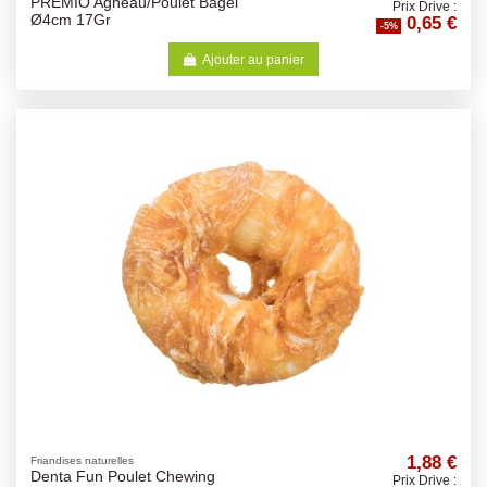
PREMIO Agneau/Poulet Bagel
Prix Drive :
0,65 €
Ø4cm 17Gr
-5%
Ajouter au panier
1,88 €
Friandises naturelles
Denta Fun Poulet Chewing
Prix Drive :