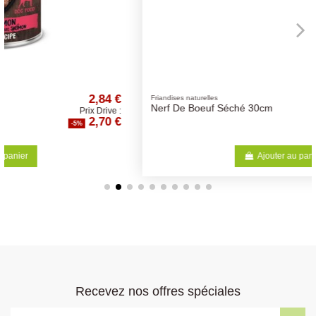
€
3,37 €
Friandises naturelles
Nerf De Boeuf Séché 30cm
 :
Prix Drive :
€
3,20 €
-5%
Ajouter au panier
Recevez nos offres spéciales