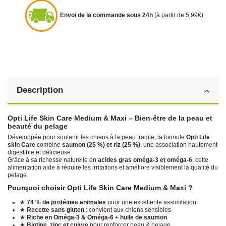
Envoi de la commande sous 24h
(à partir de 5.99€)
Description
Opti Life Skin Care Medium & Maxi – Bien-être de la peau et
beauté du pelage
Développée pour soutenir les chiens à la peau fragile, la formule
Opti Life
skin Care
combine
saumon (25 %) et riz (25 %)
, une association hautement
digestible et délicieuse.
Grâce à sa richesse naturelle en
acides gras oméga-3 et oméga-6
, cette
alimentation aide à réduire les irritations et améliore visiblement la qualité du
pelage.
Pourquoi choisir Opti Life Skin Care Medium & Maxi ?
★
74 % de protéines animales
pour une excellente assimilation
★
Recette sans gluten
: convient aux chiens sensibles
★
Riche en Oméga-3 & Oméga-6 + huile de saumon
★
Biotine, zinc et cuivre
pour renforcer peau & pelage