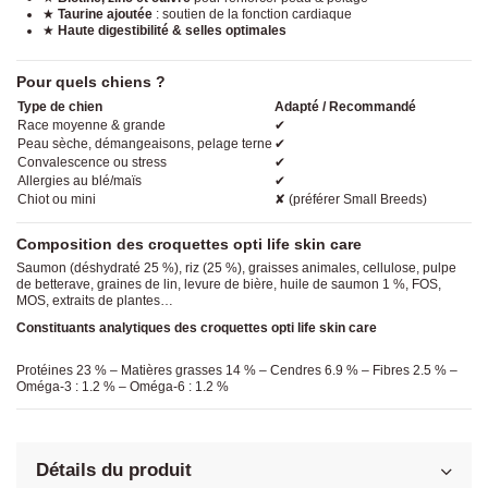
★
Taurine ajoutée
: soutien de la fonction cardiaque
★
Haute digestibilité & selles optimales
Pour quels chiens ?
Type de chien
Adapté / Recommandé
Race moyenne & grande
✔
Peau sèche, démangeaisons, pelage terne
✔
Convalescence ou stress
✔
Allergies au blé/maïs
✔
Chiot ou mini
✘ (préférer Small Breeds)
Composition des croquettes opti life skin care
Saumon (déshydraté 25 %), riz (25 %), graisses animales, cellulose, pulpe
de betterave, graines de lin, levure de bière, huile de saumon 1 %, FOS,
MOS, extraits de plantes…
Constituants analytiques des croquettes opti life skin care
Protéines 23 % – Matières grasses 14 % – Cendres 6.9 % – Fibres 2.5 % –
Oméga-3 : 1.2 % – Oméga-6 : 1.2 %
Détails du produit