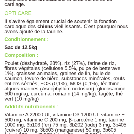
cartilage.
OPTI CARE
Il s'avère également crucial de soutenir la fonction
cardiaque des
chiens
vieillissants. C'est pourquoi nous
avons ajouté de la taurine.
Conditionnement :
Sac de 12.5kg
Composition :
Poulet (déshydraté, 28%), riz (27%), farine de riz,
fibres végétales (cellulose 5,5%, pulpe de betterave
1%), graisses animales, graines de lin, huile de
saumon, levure de bière, substances minérales, œufs
entiers séchés, FOS (0,1%), MOS (0,1%), lécithine,
algues marines (Ascophyllum nodosum), glucosamine
500 mg/kg, curcuma, romarin (14 mg/kg), tagète, thé
vert (10 mg/kg)
Additifs nutritionnels :
Vitamine A 22000 UI, vitamine D3 1200 UI, vitamine E
500 mg, vitamine C 200 mg, β-carotène 1 mg, taurine
1000 mg, 3b103 (fer) 75 mg, 3b202 (iode) 3 mg, 3b405
(cuivre) 10 mg, 3b503 (manganèse) 50 mg, 3b605