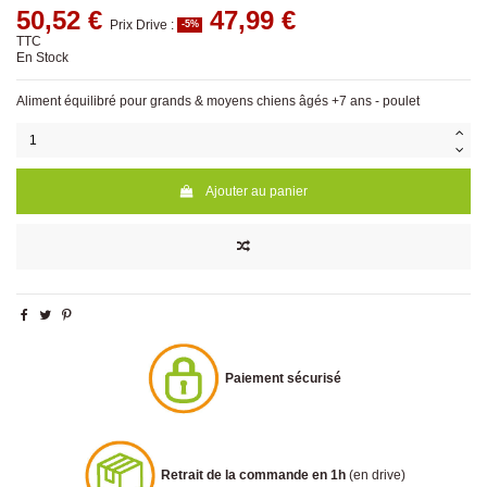
50,52 €
47,99 €
Prix Drive :
-5%
TTC
En Stock
Aliment équilibré pour grands & moyens chiens âgés +7 ans - poulet
Ajouter au panier
Paiement sécurisé
Retrait de la commande en 1h
(en drive)