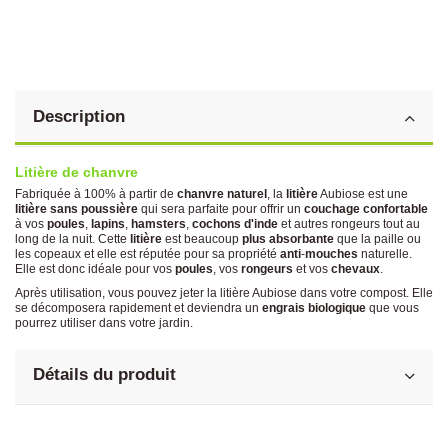
Description
Litière de chanvre
Fabriquée à 100% à partir de
chanvre
naturel
, la
litière
Aubiose est une
litière
sans
poussière
qui sera parfaite pour offrir un
couchage
confortable
à vos
poules
,
lapins
,
hamsters
,
cochons
d'inde
et autres rongeurs tout au
long de la nuit. Cette
litière
est beaucoup
plus absorbante
que la paille ou
les copeaux et elle est réputée pour sa propriété
anti
-
mouches
naturelle.
Elle est donc idéale pour vos
poules
, vos
rongeurs
et vos
chevaux
.
Après utilisation, vous pouvez jeter la litière Aubiose dans votre compost. Elle
se décomposera rapidement et deviendra un
engrais
biologique
que vous
pourrez utiliser dans votre jardin.
Détails du produit