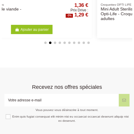
36 €
33,67 €
Croquettes OPTI LIFE chien
Mini Adult Sterilised/Light -
rive :
Prix Drive :
9 €
31,99 €
Opti-Life - Croquettes chiens
-5%
adultes
Ajouter au panier
Recevez nos offres spéciales
Vous pouvez vous désinscrire à tout moment.
Enim quis fugiat consequat elit minim nisi eu occaecat occaecat deserunt aliquip nisi
ex deserunt.