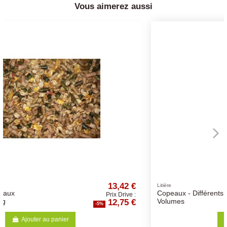
Vous aimerez aussi
2 €
3,26 €
Litière
Copeaux - Différents
ve :
Prix Drive :
5 €
3,10 €
Volumes
-5%
Ajouter au panier