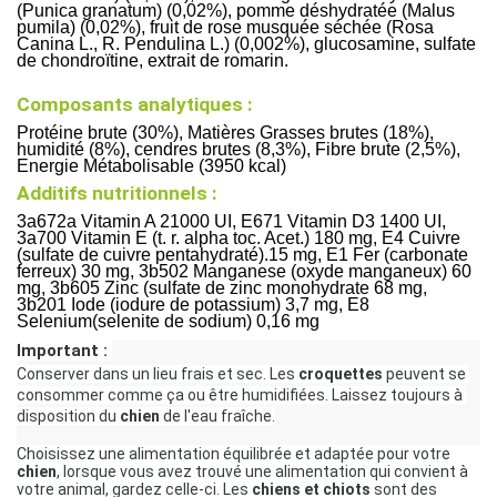
(Punica granatum) (0,02%), pomme déshydratée (Malus
pumila) (0,02%), fruit de rose musquée séchée (Rosa
Canina L., R. Pendulina L.) (0,002%), glucosamine, sulfate
de chondroïtine, extrait de romarin.
Composants analytiques :
Protéine brute (30%), Matières Grasses brutes (18%),
humidité (8%), cendres brutes (8,3%), Fibre brute (2,5%),
Energie Métabolisable (3950 kcal)
Additifs nutritionnels :
3a672a Vitamin A 21000 UI, E671 Vitamin D3 1400 UI,
3a700 Vitamin E (t. r. alpha toc. Acet.) 180 mg, E4 Cuivre
(sulfate de cuivre pentahydraté).15 mg, E1 Fer (carbonate
ferreux) 30 mg, 3b502 Manganese (oxyde manganeux) 60
mg, 3b605 Zinc (sulfate de zinc monohydrate 68 mg,
3b201 Iode (iodure de potassium) 3,7 mg, E8
Selenium(selenite de sodium) 0,16 mg
Important : 
Conserver dans un lieu frais et sec. Les 
croquettes
 peuvent se 
consommer comme ça ou être humidifiées. Laissez toujours à 
disposition du 
chien
 de l'eau fraîche.
Choisissez une alimentation équilibrée et adaptée pour votre 
chien
, lorsque vous avez trouvé une alimentation qui convient à 
votre animal, gardez celle-ci. Les 
chiens et chiots
 sont des 