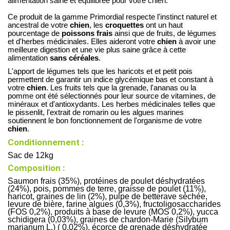
alimentation saine et équilibrée pour votre chien
.
Ce produit de la gamme Primordial respecte l'instinct naturel et 
ancestral de votre 
chien
, les 
croquettes
 ont un haut 
pourcentage de 
poissons frais
 ainsi que de fruits, de légumes 
et d'herbes médicinales. Elles aideront votre 
chien
 à avoir une 
meilleure digestion et une vie plus saine grâce à cette 
alimentation 
sans céréales
. 
L'apport de légumes tels que les haricots et et petit pois 
permettent de garantir un indice glycémique bas et constant à 
votre 
chien
. Les fruits tels que la grenade, l'ananas ou la 
pomme ont été sélectionnés pour leur source de vitamines, de 
minéraux et d'antioxydants. Les herbes médicinales telles que 
le pissenlit, l'extrait de romarin ou les algues marines 
soutiennent le bon fonctionnement de l'organisme de votre
chien
.
Conditionnement :
Sac de 12kg
Composition :
Saumon frais (35%), protéines de poulet déshydratées
(24%), pois, pommes de terre, graisse de poulet (11%),
haricot, graines de lin (2%), pulpe de betterave séchée,
levure de bière, farine algues (0,3%), fructoligosaccharides
(FOS 0,2%), produits à base de levure (MOS 0,2%), yucca
schidigera (0,03%), graines de chardon-Marie (Silybum
marianum L.) ( 0,02%), écorce de grenade déshydratée