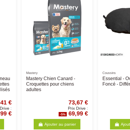
Litières
Mastery
ILISED
Litière Bentonite BabyPowder
Mastery C
12 KG
Croquette
seniors
22,09 €
11,57 €
Prix Drive :
Prix Drive :
20,99 €
10,99 €
-5%
anier
Ajouter au panier