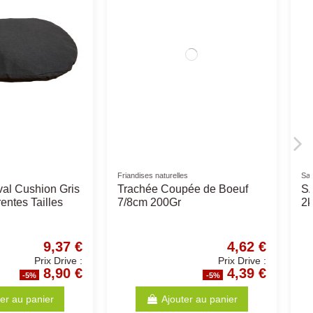
Pro Plan
hien Senior -
Large Athletic Puppy 12Kg -
s pour chiens
Pro Plan - Croquettes pour
chiots
73,67 €
56,83 €
Prix Drive :
Prix Drive :
69,99 €
53,99 €
-5%
-5%
Ajouter au panier
Ajouter au panier