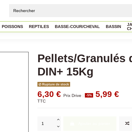
JA
POISSONS
REPTILES
BASSE-COUR/CHEVAL
BASSIN
C
Pellets/Granulés 
DIN+ 15Kg
Rupture de stock
6,30 €
5,99 €
Prix Drive :
-5%
TTC
Ajouter au panier