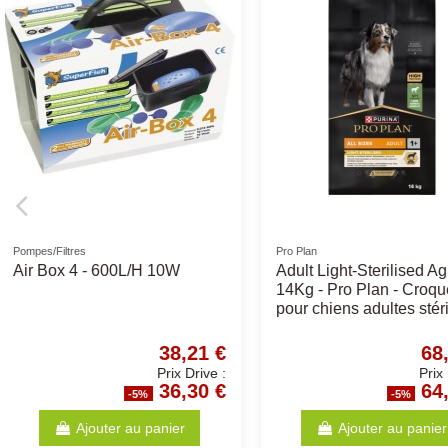
Friandises naturelles
Sanabelle Croquettes chat
Trachée Coupée de Boeuf
SANABELLE STER
7/8cm 200Gr
2kg
4,62 €
Prix Drive :
4,39 €
-5%
-5%
Ajouter au panier
Ajouter au p