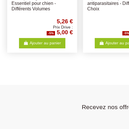
Sterilised/Light 12.5Kg - Opti-
- Croquettes pour ch
Life - Croquettes chiens
adultes
adultes
50,52 €
Prix Drive :
47,99 €
-5%
-5%
Ajouter au panier
Ajouter au p
Recevez nos offr