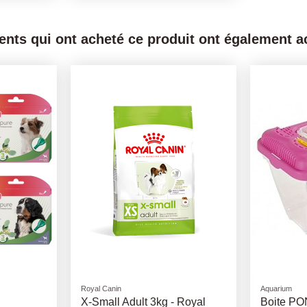
ients qui ont acheté ce produit ont également ac
Paniers
Royal Canin
yal Canin
Orthopedic Cosy - Wire Bed
Mini Adul