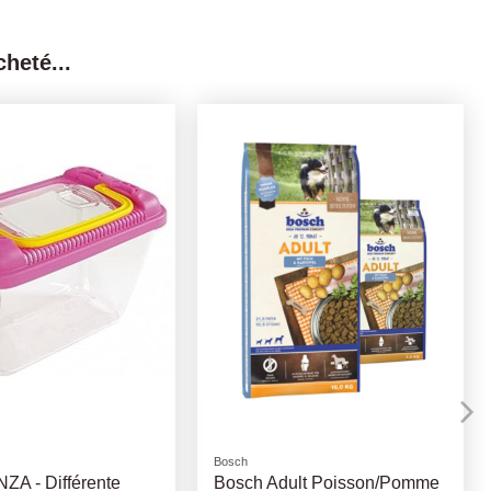
heté...
Friandises naturelles
t +8 ans - Royal
Cubes de Sanglier 100Gr