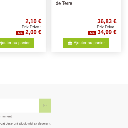
roquettes chiens de
illes
51,44 €
4,93 €
Prix Drive :
Prix Drive :
48,87 €
4,68 €
-5%
-5%
Ajouter au panier
Ajouter au panier
t moment.
cat deserunt aliquip nisi ex deserunt.