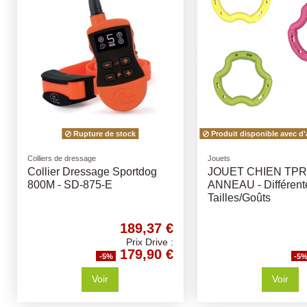
Rupture de stock
Produit disponible avec d'
Colliers de dressage
Jouets
Collier Dressage Sportdog
JOUET CHIEN TPR
800M - SD-875-E
ANNEAU - Différent
Tailles/Goûts
189,37 €
Prix Drive :
179,90 €
-5%
-5
Voir
Voir