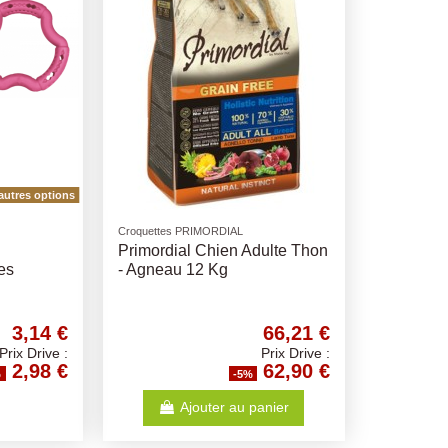
autres options
Croquettes PRIMORDIAL
Primordial Chien Adulte Thon
es
- Agneau 12 Kg
3,14 €
66,21 €
Prix Drive :
Prix Drive :
2,98 €
62,90 €
%
-5%
Ajouter au panier