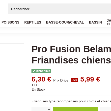
JA
POISSONS
REPTILES
BASSE-COUR/CHEVAL
BASSIN
C
Pro Fusion Belamy
Friandises chiens
Disponible
6,30 €
5,99 €
Prix Drive :
-5%
TTC
En Stock
Friandises type récompenses pour chiots et chien