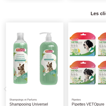
Les cl
Croquettes OPTI LIFE chien
Royal Canin
Medium et Maxi Adult
Boxers - 12Kg* - Ro