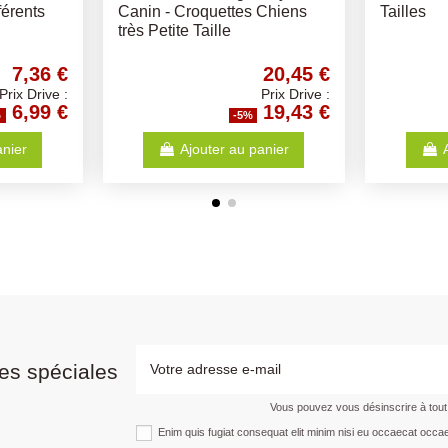
iens
Gris - Différents Tailles
Canin - C
petites ta
72,00 €
46,84 €
Prix Drive :
Prix Drive :
68,40 €
44,50 €
-5%
anier
Ajouter au panier
es spéciales
Vous pouvez vous désinscrire à tou
Enim quis fugiat consequat elit minim nisi eu occaecat occae