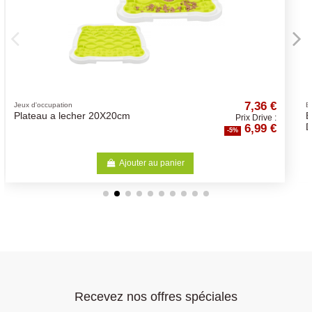
7,36 €
Biscuits
Bosch Biscuit Sammy's -
Prix Drive :
6,99 €
Différents Choix
-5%
r
Ajouter au panier
Recevez nos offres spéciales