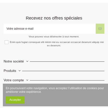
Recevez nos offres spéciales
Vous pouvez vous désinscrire à tout moment.
Enim quis fugiat consequat elit minim nisi eu occaecat occaecat deserunt aliquip nisi
ex deserunt.
Notre société
Produits
Votre compte
En poursuivant votre navigation, vous acceptez l’utilisation de cookies pour
Informations
améliorer votre expérience.
Accepter