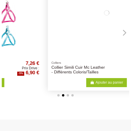
€
3,14 €
Colliers
Collier Simili Cuir Mc Leather
:
Prix Drive :
€
2,98 €
- Différents Coloris/Tailles
-5%
Ajouter au panier